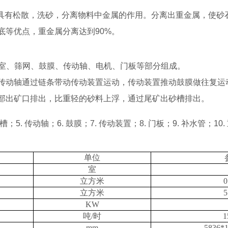
，具有松散，洗砂，分离物料中金属的作用。分离出重金属，使砂
底等优点，重金属分离达到
90%。
室、筛网、鼓膜、传动轴、电机、门板等部分组成。
传动轴通过链条带动传动装置运动，传动装置推动鼓膜做往复运
部出矿口排出，比重轻的砂料上浮，通过尾矿出砂槽排出。
出沙槽；5. 传动轴；6. 鼓膜；7. 传动装置；8. 门板；
9. 补水管；10
单位
室
立方米
0
立方米
5
KW
吨/时
1
mm
5836*