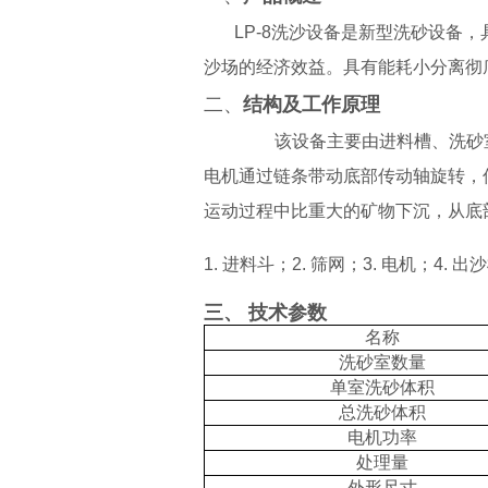
LP-8洗沙设备是新型洗砂设备
沙场的经济效益。具有能耗小分离彻
二、
结构及工作原理
该设备主要由进料槽、洗砂
电机通过链条带动底部传动轴旋转，
运动过程中比重大的矿物下沉，从底
1.
进料斗；
2. 筛网；3. 电机；4. 
三、
技术
参数
名称
洗砂室数量
单室洗砂体积
总洗砂体积
电机功率
处理量
外形尺寸