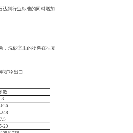
石达到
行业
标准的同时增加
动，洗砂室里的物料在往复
. 重矿物出口
参数
8
.656
.248
7.5
5-20
1895*1758