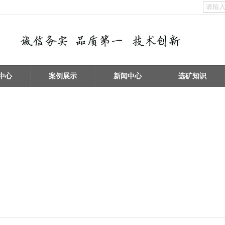
中心
案例展示
新闻中心
选矿知识
物分选
矿物擦洗 / 洗砂设备
浮选机 / 搅拌桶设备
破碎设备 / 磨矿设备
给料机及输送设备
电子垃圾处理设备
泵类及其它辅助选矿