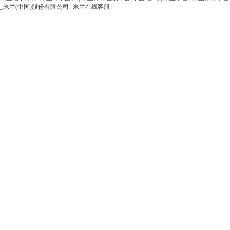
_米兰(中国)股份有限公司
|
米兰在线客服
|