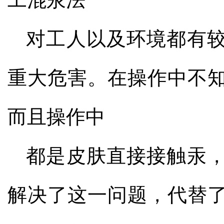
对工人以及环境都有
重大危害。在操作中不
而且操作中
都是皮肤直接接触汞
解决了这一问题，代替