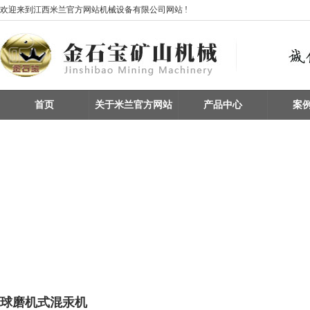
欢迎来到江西米兰官方网站机械设备有限公司网站 !
首页
关于米兰官方网站
产品中心
案
产品中心
您现所在的位置：
首页
> 产品中心 > 泵类及其它辅助选矿设备
重选设备 / 矿物分选
振动筛 / 分级设备
矿物擦洗 / 洗砂设备
整条生产线设备
磁选机
给料机及输送设备
球磨机式混汞机