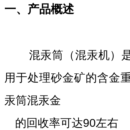
一、产品概述
混汞筒（混汞机）是
用于处理砂金矿的含金
汞筒混汞金
的回收率可达
90左右