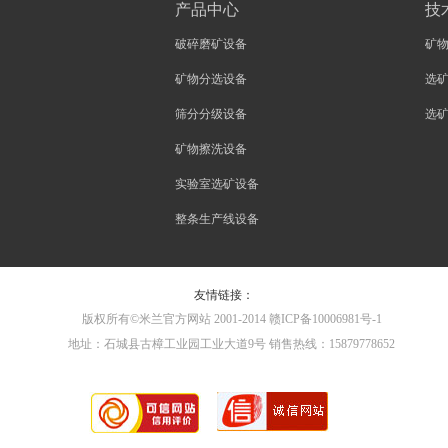
产品中心
技
破碎磨矿设备
矿
矿物分选设备
选
筛分分级设备
选
矿物擦洗设备
实验室选矿设备
整条生产线设备
友情链接：
版权所有©米兰官方网站 2001-2014 赣ICP备10006981号-1
地址：石城县古樟工业园工业大道9号 销售热线：15879778652