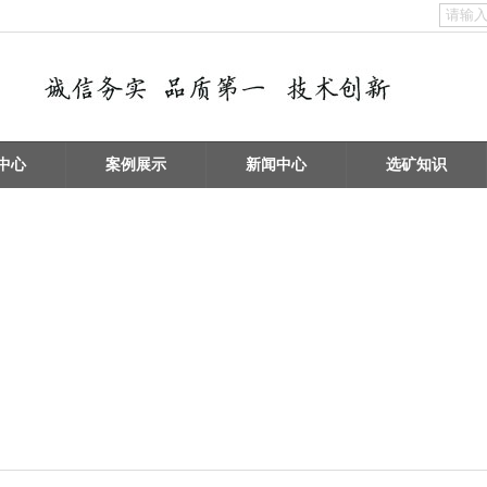
中心
案例展示
新闻中心
选矿知识
备
矿物擦洗 / 洗砂设备
浮选机 / 搅拌桶设备
破碎设备 / 磨矿设备
给料机及输送设备
电子垃圾处理设备
泵类及其它辅助选矿