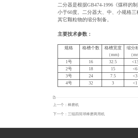
二分器是根据GB474-1996《煤
小于60度。二分器大、中、小规格
其它颗粒物的缩分制备。
主要技术参数：
规格
格槽个数
格槽宽度
缩分
（mm)
（m
1号
16
32.5
<1
2号
18
15
<6
3号
24
7.5
<3
4号
32
3
<1
上一个：
棒磨机
下一个：
三辊四筒球棒磨两用机