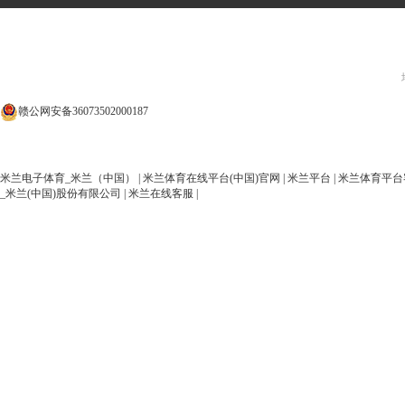
赣公网安备36073502000187
米兰电子体育_米兰（中国）
|
米兰体育在线平台(中国)官网
|
米兰平台
|
米兰体育平台
_米兰(中国)股份有限公司
|
米兰在线客服
|