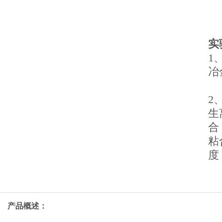
实
1
冶
2
生
合
粘
度
产品概述：