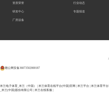
资质荣誉
行业动态
研发中心
专题报道
厂房设备
赣公网安备36073502000187
米兰电子体育_米兰（中国）
|
米兰体育在线平台(中国)官网
|
米兰平台
|
米兰体育平台
_米兰(中国)股份有限公司
|
米兰在线客服
|