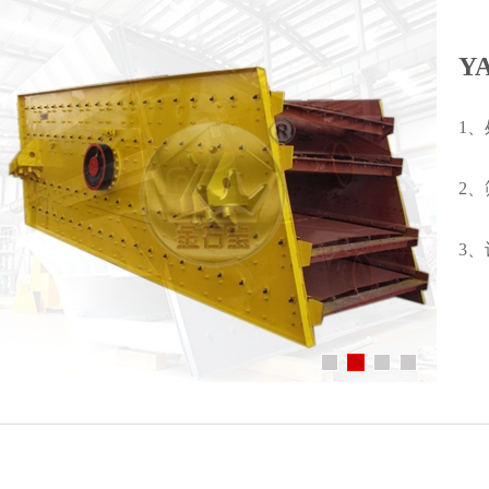
Y
1
2
3